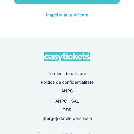
Înapoi la autentificare
Înregistrare
Accesare
cont
Înregistrare cu Google
Termeni de utilizare
sau înregistrează-te cu e-mail
Politică de confidențialitate
Prenume
ANPC
ANPC - SAL
Nume
ODR
Ștergeți datele personale
Telefon