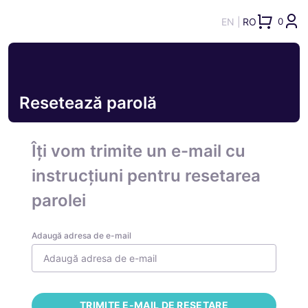
EN
RO
0
Resetează parolă
Îți vom trimite un e-mail cu
instrucțiuni pentru resetarea
parolei
Adaugă adresa de e-mail
TRIMITE E-MAIL DE RESETARE