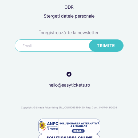
ODR
Ștergeți datele personale
Înregistrare
Accesare
Înregistrează-te la newsletter
cont
TRIMITE
Înregistrare cu Google
sau înregistrează-te cu e-mail
Prenume
hello@easytickets.ro
Nume
Copyright © Livada Advertising SRL, CUI RO15495420, Reg. Com. J40/7643/2003
Telefon