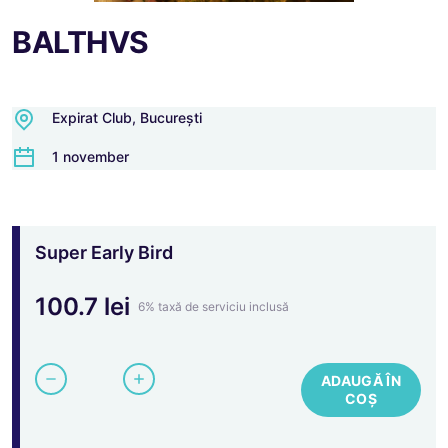
BALTHVS
Expirat Club, București
Înregistrare
Accesare
cont
1 november
Înregistrare cu Google
sau înregistrează-te cu e-mail
Super Early Bird
Prenume
100.7 lei
6% taxă de serviciu inclusă
Nume
ADAUGĂ ÎN
COȘ
Telefon