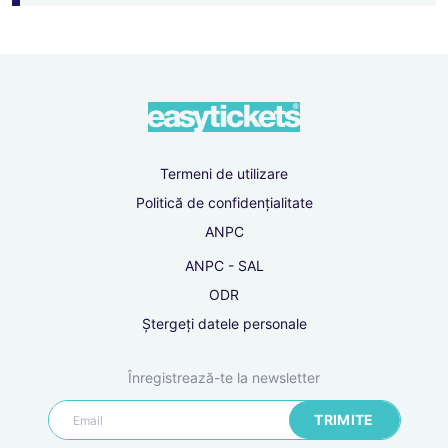
E-mail
Parolă
Termeni de utilizare
Politică de confidențialitate
Confirmă parola
ANPC
ANPC - SAL
ODR
Am citit și sunt de acord cu
Termenii și condițiile
Ștergeți datele personale
Înregistrează-te la newsletter
TRIMITE